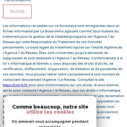
N
o
* champs obligatoires
E
n
Z
ENVOYER
V
n
O
S
é
Les informations recueillies sur ce formulaire sont enregistrées dans un
c
fichier informatisé par La Boite Immo agissant comme Sous-traitant du
e
traitement pour la gestion de la clientèle/prospects de l'Agence / du
o
s
Réseau qui reste Responsable du Traitement de vos Données
o
personnelles. La base légale du traitement repose sur l'intérêt légitime de
l'Agence / du Réseau. Elles sont conservées jusqu'à demande de
r
suppression et sont destinées à l'Agence / au Réseau. Conformément à la
d
loi « informatique et libertés », vous disposez des droits d’accès, de
o
rectification, d’effacement, d’opposition, de limitation et de portabilité de
vos données. Vous pouvez retirer votre consentement à tout moment en
n
contactant directement l’Agence / Le Réseau. Consultez le site
n
https://cnil.fr/fr
pour plus d’informations sur vos droits. Si vous estimez,
après avoir contacté l'Agence / le Réseau, que vos droits « Informatique
é
et Libertés » ne sont pas respectés, vous pouvez adresser une réclamation
e
à la CNIL. Nous vous informons de l’existence de la liste d'opposition au
Comme beaucoup, notre site
démarchage téléphonique « Bloctel », sur laquelle vous pouvez vous
s
utilise les cookies
inscrire ici :
https://www.bloctel.gouv.fr
. Dans le cadre de la protection
des Données personnelles, nous vous invitons à ne pas inscrire de
On aimerait vous accompagner pendant
Données sensibles dans le champ de saisie libre.
votre visite.