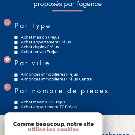
proposés par l'agence
Par type
Achat maison Fréjus
Achat appartement Fréjus
Achat duplex Fréjus
Achat terrain Fréjus
Par ville
Annonces immobilières Fréjus
Annonces immobilières Fréjus Centre
Par nombre de pièces
Achat maison T3 Fréjus
Achat appartement T2 Fréjus
Comme beaucoup, notre site
VOUS N'AVEZ PAS TROUVÉ
utilise les cookies
le bien correspondant à votre recherche