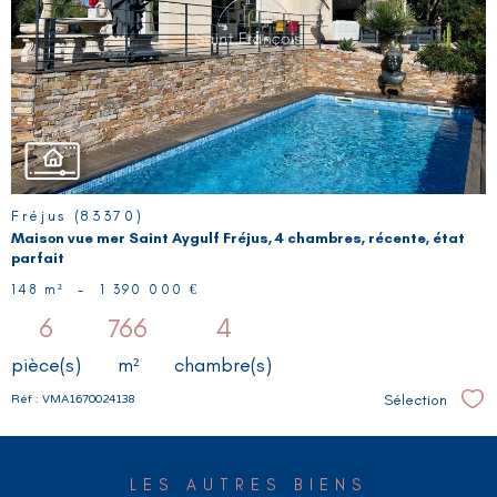
BIEN
Fréjus (83370)
Maison vue mer Saint Aygulf Fréjus, 4 chambres, récente, état
parfait
148 m²
-
1 390 000 €
6
766
4
pièce(s)
m²
chambre(s)
Sélection
Réf : VMA1670024138
Sél
LES AUTRES BIENS