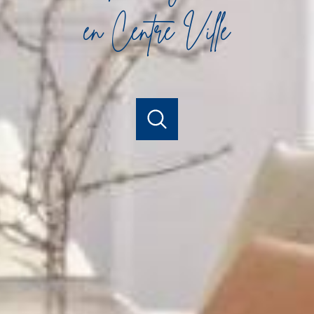
en Centre Ville
acheter
louer
estimer
e l'ancien
de l'ancien
à l'année
Budget
de l'immo pro
de l'immo pro
VOIR LES
26
ANNONCES