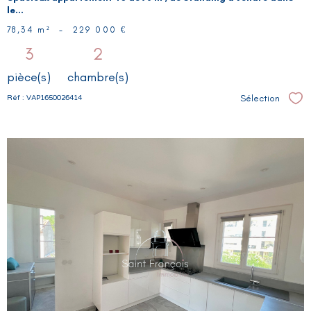
le...
78,34 m²
-
229 000 €
3
2
pièce(s)
chambre(s)
Sélection
Réf : VAP1650026414
Sél
VOIR LE
BIEN