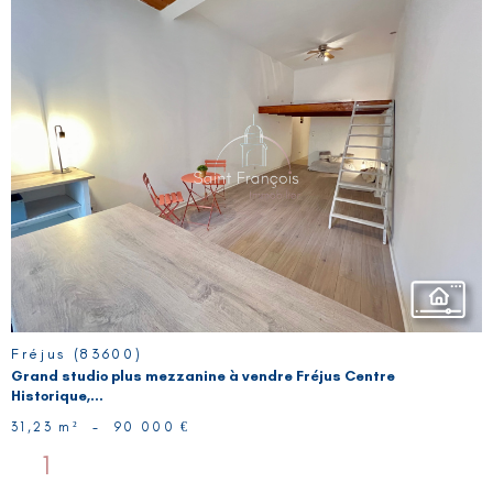
VOIR LE
BIEN
Fréjus (83600)
Grand studio plus mezzanine à vendre Fréjus Centre
Historique,...
31,23 m²
-
90 000 €
1