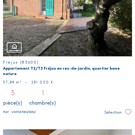
VOIR LE
BIEN
Fréjus (83600)
Appartement T2/T3 Fréjus en rez-de-jardin, quartier base
nature
57,88 m²
-
281 000 €
3
1
pièce(s)
chambre(s)
Sélection
Réf : VAP1670023962
Sél