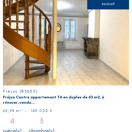
exclusif
VOIR LE
BIEN
Fréjus (83600)
Fréjus Centre appartement T4 en duplex de 63 m2, à
rénover, vendu...
62,98 m²
-
169 000 €
4
3
pièce(s)
chambre(s)