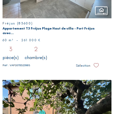
Fréjus (83600)
Appartement T3 Fréjus Plage Haut de villa - Port Fréjus
avec...
60 m²
-
261 000 €
3
2
pièce(s)
chambre(s)
Sélection
Réf : VAP1670023985
Sélectionne