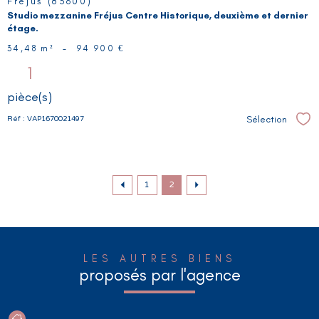
Fréjus (83600)
Studio mezzanine Fréjus Centre Historique, deuxième et dernier
étage.
34,48 m²
-
94 900 €
1
pièce(s)
Sélection
Réf : VAP1670021497
Sél
1
2
LES AUTRES BIENS
proposés par l'agence