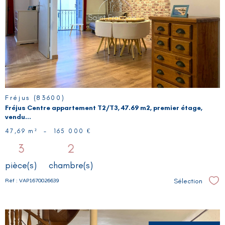
BIEN
Fréjus (83600)
Fréjus Centre appartement T2/T3, 47.69 m2, premier étage,
vendu...
47,69 m²
-
165 000 €
3
2
pièce(s)
chambre(s)
Sélection
Réf : VAP1670026639
Sél