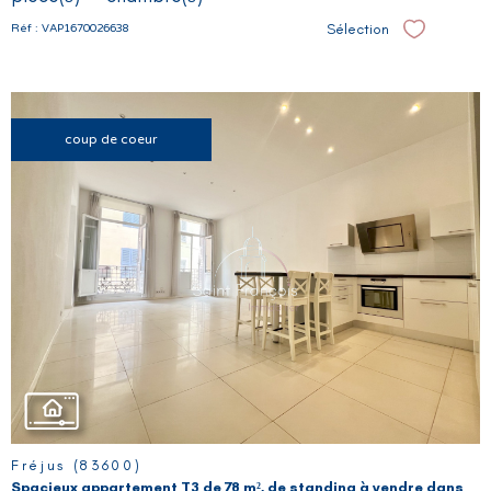
Sélection
Réf : VAP1670026638
Sélectionne
coup de coeur
VOIR LE
BIEN
Fréjus (83600)
Spacieux appartement T3 de 78 m², de standing à vendre dans