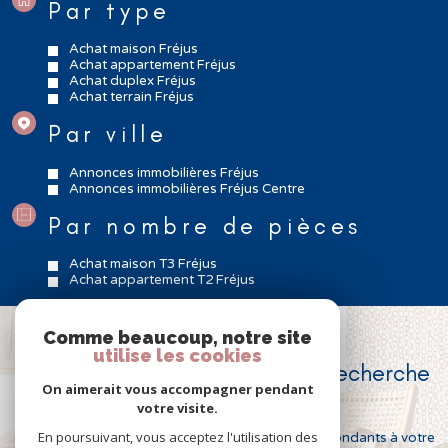
Par type
Achat maison Fréjus
Achat appartement Fréjus
Achat duplex Fréjus
Achat terrain Fréjus
Par ville
Annonces immobilières Fréjus
Annonces immobilières Fréjus Centre
Par nombre de pièces
Achat maison T3 Fréjus
Achat appartement T2 Fréjus
Comme beaucoup, notre site
VOUS N'AVEZ PAS TROUVÉ
utilise les cookies
le bien correspondant à votre recherche
On aimerait vous accompagner pendant
?
votre visite.
En poursuivant, vous acceptez l'utilisation des
Créer une alerte email et recevez les biens correspondants à votre